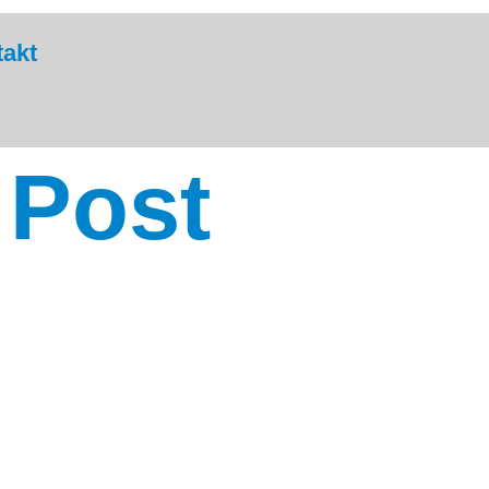
akt
 Post